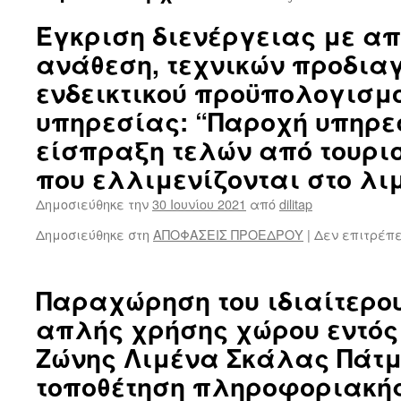
Έγκριση διενέργειας με α
ανάθεση, τεχνικών προδια
ενδεικτικού προϋπολογισμο
υπηρεσίας: “Παροχή υπηρε
είσπραξη τελών από τουρι
που ελλιμενίζονται στο λι
Δημοσιεύθηκε την
30 Ιουνίου 2021
από
dilitap
Δημοσιεύθηκε στη
ΑΠΟΦΑΣΕΙΣ ΠΡΟΕΔΡΟΥ
|
Δεν επιτρέπ
Παραχώρηση του ιδιαίτερο
απλής χρήσης χώρου εντός
Ζώνης Λιμένα Σκάλας Πάτμ
τοποθέτηση πληροφοριακής