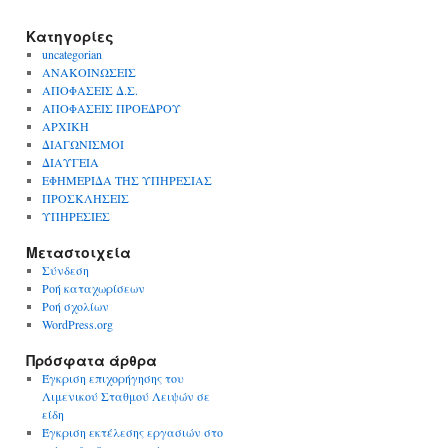
Kατηγορίες
uncategorian
ΑΝΑΚΟΙΝΩΣΕΙΣ
ΑΠΟΦΑΣΕΙΣ Δ.Σ.
ΑΠΟΦΑΣΕΙΣ ΠΡΟΕΔΡΟΥ
ΑΡΧΙΚΗ
ΔΙΑΓΩΝΙΣΜΟΙ
ΔΙΑΥΓΕΙΑ
ΕΦΗΜΕΡΙΔΑ ΤΗΣ ΥΠΗΡΕΣΙΑΣ
ΠΡΟΣΚΛΗΣΕΙΣ
ΥΠΗΡΕΣΙΕΣ
Μεταστοιχεία
Σύνδεση
Ροή καταχωρίσεων
Ροή σχολίων
WordPress.org
Πρόσφατα άρθρα
Έγκριση επιχορήγησης του
Λιμενικού Σταθμού Λειψών σε
είδη
Έγκριση εκτέλεσης εργασιών στο