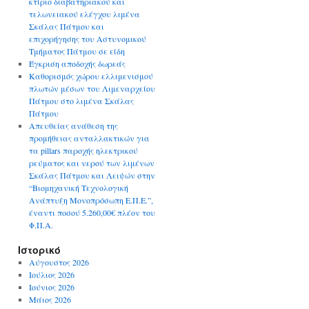
κτίριο διαβατηριακού και
τελωνειακού ελέγχου λιμένα
Σκάλας Πάτμου και
επιχορήγησης του Αστυνομικού
Τμήματος Πάτμου σε είδη
Έγκριση αποδοχής δωρεάς
Καθορισμός χώρου ελλιμενισμού
πλωτών μέσων του Λιμεναρχείου
Πάτμου στο λιμένα Σκάλας
Πάτμου
Απευθείας ανάθεση της
προμήθειας ανταλλακτικών για
τα pillars παροχής ηλεκτρικού
ρεύματος και νερού των λιμένων
Σκάλας Πάτμου και Λειψών στην
“Βιομηχανική Τεχνολογική
Ανάπτυξη Μονοπρόσωπη Ε.Π.Ε.”,
έναντι ποσού 5.260,00€ πλέον του
Φ.Π.Α.
Ιστορικό
Αύγουστος 2026
Ιούλιος 2026
Ιούνιος 2026
Μάιος 2026