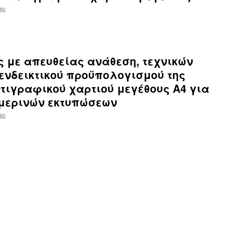
tap
ς με απευθείας ανάθεση, τεχνικών
ενδεικτικού προϋπολογισμού της
ιγραφικού χαρτιού μεγέθους Α4 για
μερινών εκτυπώσεων
tap