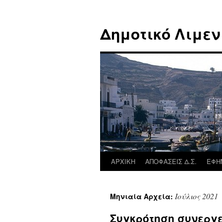
Μετάβαση
σε
Δημοτικό Λιμεν
περιεχόμενο
ΑΡΧΙΚΗ
ΑΠΟΦΑΣΕΙΣ Δ.Σ.
ΕΦΗ
Ιούλιος 2021
Μηνιαία Αρχεία:
Συγκρότηση συνεργ