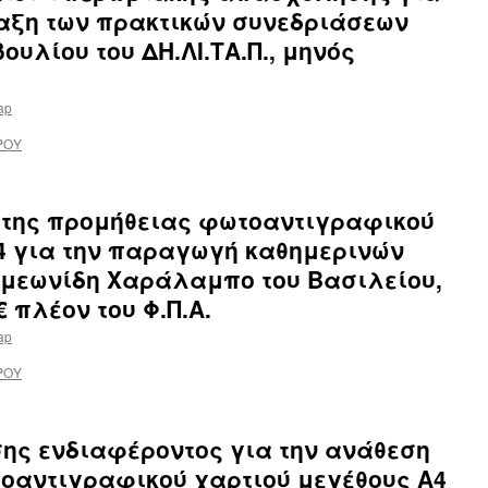
ταξη των πρακτικών συνεδριάσεων
ουλίου του ΔΗ.ΛΙ.ΤΑ.Π., μηνός
tap
ΡΟΥ
 της προμήθειας φωτοαντιγραφικού
4 για την παραγωγή καθημερινών
υμεωνίδη Χαράλαμπο του Βασιλείου,
€ πλέον του Φ.Π.Α.
tap
ΡΟΥ
ης ενδιαφέροντος για την ανάθεση
οαντιγραφικού χαρτιού μεγέθους Α4