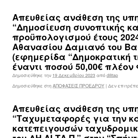
Απευθείας ανάθεση της υπ
“Δημοσίευση συνοπτικής κ
προϋπολογισμού έτους 2024
Αθανασίου Δαμιανό του Βα
(εφημερίδα “Δημοκρατική τ
έναντι ποσού 50,00€ πλέον Φ
Δημοσιεύθηκε την
19 Δεκεμβρίου 2023
από
dilitap
Δημοσιεύθηκε στη
ΑΠΟΦΑΣΕΙΣ ΠΡΟΕΔΡΟΥ
|
Δεν επιτρέπ
Απευθείας ανάθεση της υπ
“Ταχυμεταφορές για την κ
κατεπειγουσών ταχυδρομι
του ΔΗ.ΛΙ.ΤΑ.Π.” στην “Σπή