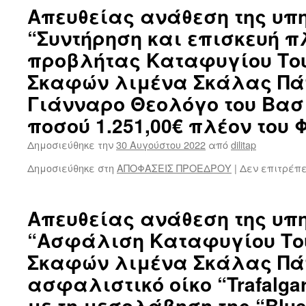
Απευθείας ανάθεση της υπ
“Συντήρηση και επισκευή π
προβλήτας Καταφυγίου Το
Σκαφών λιμένα Σκάλας Πά
Γιάνναρο Θεολόγο του Βασι
ποσού 1.251,00€ πλέον του Φ
Δημοσιεύθηκε την
30 Αυγούστου 2022
από
dilitap
Δημοσιεύθηκε στη
ΑΠΟΦΑΣΕΙΣ ΠΡΟΕΔΡΟΥ
|
Δεν επιτρέπ
Απευθείας ανάθεση της υπ
“Ασφάλιση Καταφυγίου Το
Σκαφών λιμένα Σκάλας Πά
ασφαλιστικό οίκο “Trafalgar
με τη μεσολάβηση της “Blue