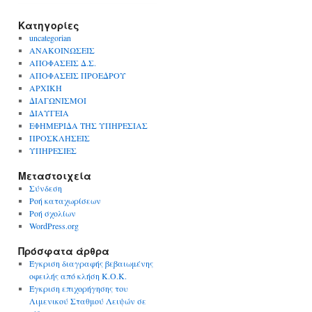
Kατηγορίες
uncategorian
ΑΝΑΚΟΙΝΩΣΕΙΣ
ΑΠΟΦΑΣΕΙΣ Δ.Σ.
ΑΠΟΦΑΣΕΙΣ ΠΡΟΕΔΡΟΥ
ΑΡΧΙΚΗ
ΔΙΑΓΩΝΙΣΜΟΙ
ΔΙΑΥΓΕΙΑ
ΕΦΗΜΕΡΙΔΑ ΤΗΣ ΥΠΗΡΕΣΙΑΣ
ΠΡΟΣΚΛΗΣΕΙΣ
ΥΠΗΡΕΣΙΕΣ
Μεταστοιχεία
Σύνδεση
Ροή καταχωρίσεων
Ροή σχολίων
WordPress.org
Πρόσφατα άρθρα
Έγκριση διαγραφής βεβαιωμένης
οφειλής από κλήση Κ.Ο.Κ.
Έγκριση επιχορήγησης του
Λιμενικού Σταθμού Λειψών σε