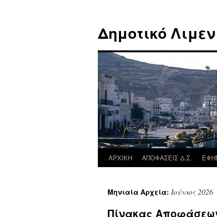
Μετάβαση
σε
Δημοτικό Λιμεν
περιεχόμενο
ΑΡΧΙΚΗ
ΑΠΟΦΑΣΕΙΣ Δ.Σ.
ΕΦΗ
Ιούνιος 2026
Μηνιαία Αρχεία:
Πίνακας Αποφάσεων 