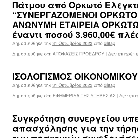
Πάτμου από Ορκωτό Ελεγκτή
“ΣΥΝΕΡΓΑΖΟΜΕΝΟΙ ΟΡΚΩΤΟΙ
ΑΝΩΝΥΜΗ ΕΤΑΙΡΕΙΑ ΟΡΚΩΤΩ
έναντι ποσού 3.960,00€ πλέο
Δημοσιεύθηκε την
31 Οκτωβρίου 2023
από
dilitap
Δημοσιεύθηκε στη
ΑΠΟΦΑΣΕΙΣ ΠΡΟΕΔΡΟΥ
|
Δεν επιτρέπ
ΙΣΟΛΟΓΙΣΜΟΣ ΟΙΚΟΝΟΜΙΚΟΥ
Δημοσιεύθηκε την
31 Οκτωβρίου 2023
από
dilitap
Δημοσιεύθηκε στη
ΕΦΗΜΕΡΙΔΑ ΤΗΣ ΥΠΗΡΕΣΙΑΣ
|
Δεν επι
Συγκρότηση συνεργείου υπ
απασχόλησης για την τήρη
των πρακτικών συνεδριάσε