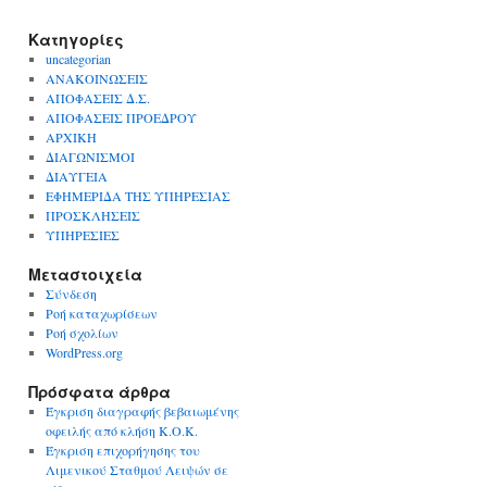
Kατηγορίες
uncategorian
ΑΝΑΚΟΙΝΩΣΕΙΣ
ΑΠΟΦΑΣΕΙΣ Δ.Σ.
ΑΠΟΦΑΣΕΙΣ ΠΡΟΕΔΡΟΥ
ΑΡΧΙΚΗ
ΔΙΑΓΩΝΙΣΜΟΙ
ΔΙΑΥΓΕΙΑ
ΕΦΗΜΕΡΙΔΑ ΤΗΣ ΥΠΗΡΕΣΙΑΣ
ΠΡΟΣΚΛΗΣΕΙΣ
ΥΠΗΡΕΣΙΕΣ
Μεταστοιχεία
Σύνδεση
Ροή καταχωρίσεων
Ροή σχολίων
WordPress.org
Πρόσφατα άρθρα
Έγκριση διαγραφής βεβαιωμένης
οφειλής από κλήση Κ.Ο.Κ.
Έγκριση επιχορήγησης του
Λιμενικού Σταθμού Λειψών σε