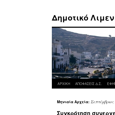
Μετάβαση
σε
Δημοτικό Λιμεν
περιεχόμενο
ΑΡΧΙΚΗ
ΑΠΟΦΑΣΕΙΣ Δ.Σ.
ΕΦΗ
Σεπτέμβριος 
Μηνιαία Αρχεία:
Συγκρότηση συνεργ