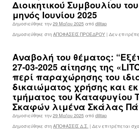
Διοικητικού Συμβουλίου του 
μηνός Ιουνίου 2025
Δημοσιεύθηκε την
29 Μαΐου 2025
από
dilitap
Δημοσιεύθηκε στη
ΑΠΟΦΑΣΕΙΣ ΠΡΟΕΔΡΟΥ
|
Δεν επιτρέπ
Αναβολή του θέματος: “Εξέ
27-03-2025 αίτησης της «LITO
περί παραχώρησης του ιδι
δικαιώματος χρήσης και ε
τμήματος του Καταφυγίου 
Σκαφών λιμένα Σκάλας Πά
Δημοσιεύθηκε την
29 Μαΐου 2025
από
dilitap
Δημοσιεύθηκε στη
ΑΠΟΦΑΣΕΙΣ Δ.Σ.
|
Δεν επιτρέπεται σχ