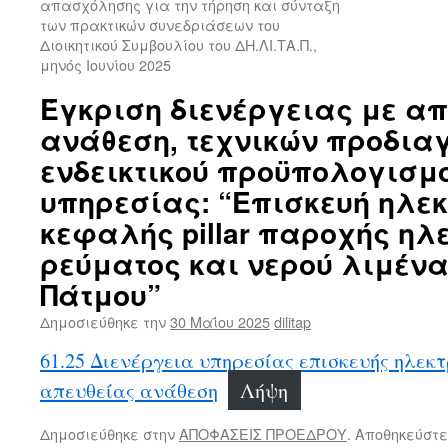
απασχόλησης για την τήρηση και σύνταξη
των πρακτικών συνεδριάσεων του
Διοικητικού Συμβουλίου του ΔΗ.ΛΙ.ΤΑ.Π.,
μηνός Ιουνίου 2025
Έγκριση διενέργειας με α
ανάθεση, τεχνικών προδια
ενδεικτικού προϋπολογισμο
υπηρεσίας: “Επισκευή ηλεκ
κεφαλής pillar παροχής ηλ
ρεύματος και νερού λιμέν
Πάτμου”
Δημοσιεύθηκε την
30 Μαΐου 2025
dilitap
61.25 Διενέργεια υπηρεσίας επισκευής ηλεκτρ
απευθείας ανάθεση
Λήψη
Δημοσιεύθηκε στην
ΑΠΟΦΑΣΕΙΣ ΠΡΟΕΔΡΟΥ
. Αποθηκεύστε