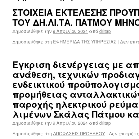
ΣΤΟΙΧΕΙΑ ΕΚΤΕΛΕΣΗΣ ΠΡΟΫ
ΤΟΥ ΔΗ.ΛΙ.ΤΑ. ΠΑΤΜΟΥ ΜΗΝ
Δημοσιεύθηκε την
9 Απριλίου 2024
από
dilitap
Δημοσιεύθηκε στη
ΕΦΗΜΕΡΙΔΑ ΤΗΣ ΥΠΗΡΕΣΙΑΣ
|
Δεν επι
Έγκριση διενέργειας με α
ανάθεση, τεχνικών προδια
ενδεικτικού προϋπολογισμο
προμήθειας ανταλλακτικών 
παροχής ηλεκτρικού ρεύμα
λιμένων Σκάλας Πάτμου κα
Δημοσιεύθηκε την
9 Απριλίου 2024
από
dilitap
Δημοσιεύθηκε στη
ΑΠΟΦΑΣΕΙΣ ΠΡΟΕΔΡΟΥ
|
Δεν επιτρέπ