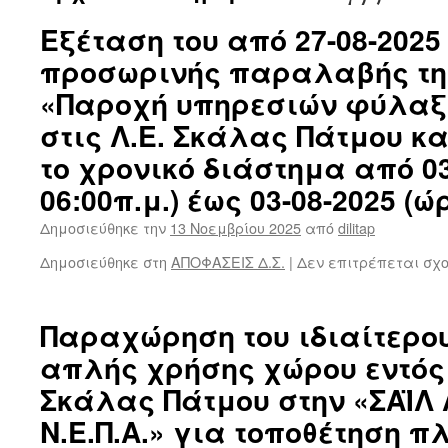
Εξέταση του από 27-08-202
προσωρινής παραλαβής τη
«Παροχή υπηρεσιών φύλαξης
στις Λ.Ε. Σκάλας Πάτμου κα
το χρονικό διάστημα από 03
06:00π.μ.) έως 03-08-2025 (ώ
Δημοσιεύθηκε την
13 Νοεμβρίου 2025
από
dilitap
Δημοσιεύθηκε στη
ΑΠΟΦΑΣΕΙΣ Δ.Σ.
|
Δεν επιτρέπεται σχ
Παραχώρηση του ιδιαίτερο
απλής χρήσης χώρου εντός τ
Σκάλας Πάτμου στην «ΣΑΪΛ
Ν.Ε.Π.Α.» για τοποθέτηση 