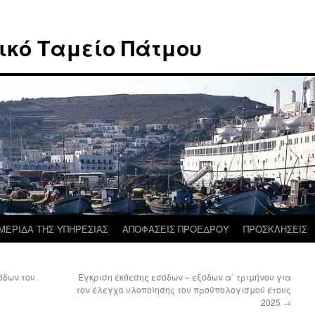
ικό Ταμείο Πάτμου
ΜΕΡΙΔΑ ΤΗΣ ΥΠΗΡΕΣΙΑΣ
ΑΠΟΦΑΣΕΙΣ ΠΡΟΕΔΡΟΥ
ΠΡΟΣΚΛΗΣΕΙΣ
όδων του
Έγκριση έκθεσης εσόδων – εξόδων α΄ τριμήνου για
τον έλεγχο υλοποίησης του προϋπολογισμού έτους
2025
→