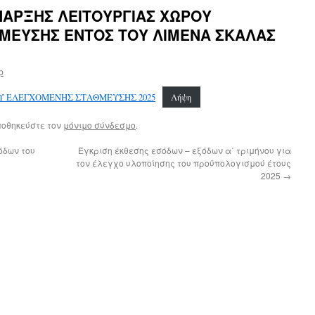
ΝΑΡΞΗΣ ΛΕΙΤΟΥΡΓΙΑΣ ΧΩΡΟΥ
ΜΕΥΣΗΣ ΕΝΤΟΣ ΤΟΥ ΛΙΜΕΝΑ ΣΚΑΛΑΣ
ap
ΟΥ ΕΛΕΓΧΟΜΕΝΗΣ ΣΤΑΘΜΕΥΣΗΣ 2025
Λήψη
ποθηκεύστε τον
μόνιμο σύνδεσμο
.
όδων του
Έγκριση έκθεσης εσόδων – εξόδων α΄ τριμήνου για
τον έλεγχο υλοποίησης του προϋπολογισμού έτους
2025
→