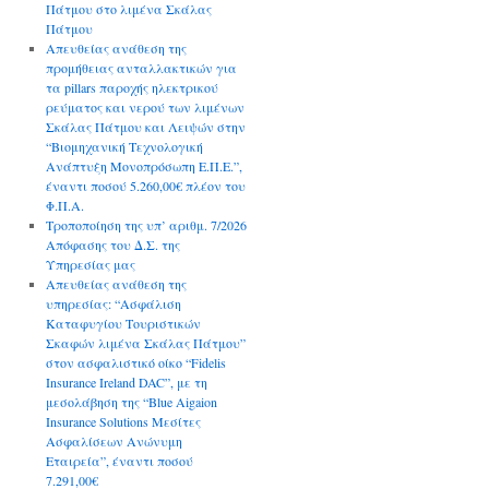
Πάτμου στο λιμένα Σκάλας
Πάτμου
Απευθείας ανάθεση της
προμήθειας ανταλλακτικών για
τα pillars παροχής ηλεκτρικού
ρεύματος και νερού των λιμένων
Σκάλας Πάτμου και Λειψών στην
“Βιομηχανική Τεχνολογική
Ανάπτυξη Μονοπρόσωπη Ε.Π.Ε.”,
έναντι ποσού 5.260,00€ πλέον του
Φ.Π.Α.
Τροποποίηση της υπ’ αριθμ. 7/2026
Απόφασης του Δ.Σ. της
Υπηρεσίας μας
Απευθείας ανάθεση της
υπηρεσίας: “Ασφάλιση
Καταφυγίου Τουριστικών
Σκαφών λιμένα Σκάλας Πάτμου”
στον ασφαλιστικό οίκο “Fidelis
Insurance Ireland DAC”, με τη
μεσολάβηση της “Blue Aigaion
Insurance Solutions Μεσίτες
Ασφαλίσεων Ανώνυμη
Εταιρεία”, έναντι ποσού
7.291,00€