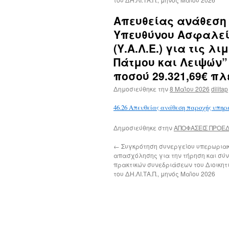
Απευθείας ανάθεση 
Υπευθύνου Ασφαλεί
(Υ.Α.Λ.Ε.) για τις 
Πάτμου και Λειψών” 
ποσού 29.321,69€ πλέ
Δημοσιεύθηκε την
8 Μαΐου 2026
dilitap
46.26 Απευθείας ανάθεση παροχής υπηρ
Δημοσιεύθηκε στην
ΑΠΟΦΑΣΕΙΣ ΠΡΟΕ
←
Συγκρότηση συνεργείου υπερωρια
απασχόλησης για την τήρηση και σύ
πρακτικών συνεδριάσεων του Διοικητ
του ΔΗ.ΛΙ.ΤΑ.Π., μηνός Μαΐου 2026