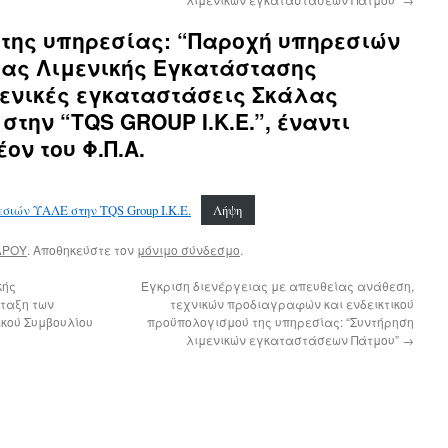
της υπηρεσίας: “Παροχή υπηρεσιών
ας Λιμενικής Εγκατάστασης
λιμενικές εγκαταστάσεις Σκάλας
στην “TQS GROUP Ι.Κ.Ε.”, έναντι
ον του Φ.Π.Α.
εσιών ΥΑΛΕ στην TQS Group Ι.Κ.Ε.
Λήψη
ΔΡΟΥ
. Αποθηκεύστε τον
μόνιμο σύνδεσμο
.
κής
Έγκριση διενέργειας με απευθείας ανάθεση,
νταξη των
τεχνικών προδιαγραφών και ενδεικτικού
ικού Συμβουλίου
προϋπολογισμού της υπηρεσίας: “Συντήρηση
λιμενικών εγκαταστάσεων Πάτμου”
→