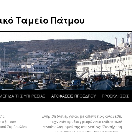
ικό Ταμείο Πάτμου
ΜΕΡΙΔΑ ΤΗΣ ΥΠΗΡΕΣΙΑΣ
ΑΠΟΦΑΣΕΙΣ ΠΡΟΕΔΡΟΥ
ΠΡΟΣΚΛΗΣΕΙΣ
κής
Έγκριση διενέργειας με απευθείας ανάθεση,
νταξη των
τεχνικών προδιαγραφών και ενδεικτικού
ικού Συμβουλίου
προϋπολογισμού της υπηρεσίας: “Συντήρηση
λιμενικών εγκαταστάσεων Πάτμου”
→