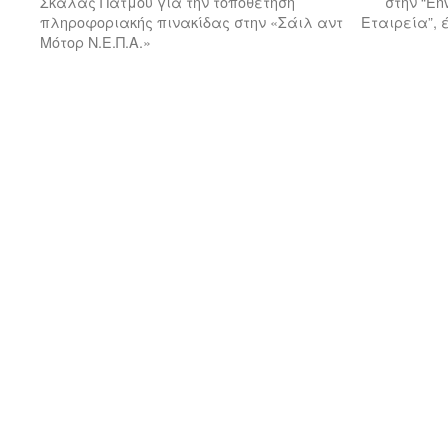
Σκάλας Πάτμου για την τοποθέτηση
στην “En
πληροφοριακής πινακίδας στην «Σάιλ αντ
Εταιρεία”, 
Μότορ Ν.Ε.Π.Α.»