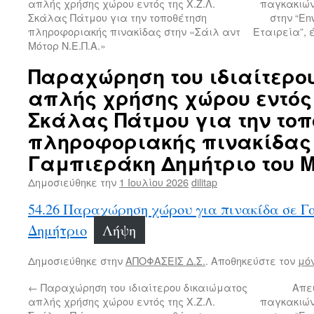
απλής χρήσης χώρου εντός της Χ.Ζ.Λ.
παγκακιών
Σκάλας Πάτμου για την τοποθέτηση
στην “En
πληροφοριακής πινακίδας στην «Σάιλ αντ
Εταιρεία”, 
Μότορ Ν.Ε.Π.Α.»
Παραχώρηση του ιδιαίτερο
απλής χρήσης χώρου εντός τ
Σκάλας Πάτμου για την τοπ
πληροφοριακής πινακίδας
Γαμπιεράκη Δημήτριο του 
Δημοσιεύθηκε την
1 Ιουλίου 2026
dilitap
54.26 Παραχώρηση χώρου για πινακίδα σε Γ
Δημήτριο
Λήψη
Δημοσιεύθηκε στην
ΑΠΟΦΑΣΕΙΣ Δ.Σ.
. Αποθηκεύστε τον
μό
←
Παραχώρηση του ιδιαίτερου δικαιώματος
Απε
απλής χρήσης χώρου εντός της Χ.Ζ.Λ.
παγκακιών