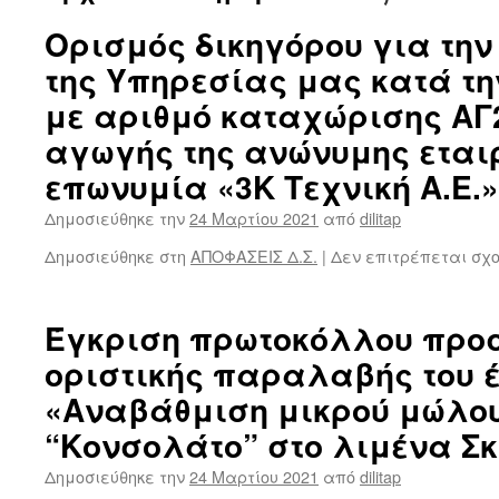
Ορισμός δικηγόρου για τη
της Υπηρεσίας μας κατά τη
με αριθμό καταχώρισης ΑΓ2
αγωγής της ανώνυμης εταιρ
επωνυμία «3Κ Τεχνική Α.Ε.»
Δημοσιεύθηκε την
24 Μαρτίου 2021
από
dilitap
Δημοσιεύθηκε στη
ΑΠΟΦΑΣΕΙΣ Δ.Σ.
|
Δεν επιτρέπεται σχ
Έγκριση πρωτοκόλλου προσ
οριστικής παραλαβής του 
«Αναβάθμιση μικρού μώλου
“Κονσολάτο” στο λιμένα Σ
Δημοσιεύθηκε την
24 Μαρτίου 2021
από
dilitap