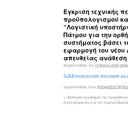
Έγκριση τεχνικής π
προϋπολογισμού και
“Λογιστική υποστήρ
Πάτμου για την ορθ
συστήματος βάσει τω
εφαρμογή του νέου Λ
απευθείας ανάθεση
Δημοσιεύθηκε την
13 Μαΐου 2026
dilit
51.26 Έγκριση τεχνικής περιγραφής και
Δημοσιεύθηκε στην
ΑΠΟΦΑΣΕΙΣ ΠΡΟΕ
←
Έκπτωση αναδόχου της προμήθεια
κιγκλιδωμάτων για τον λιμένα Σκάλ