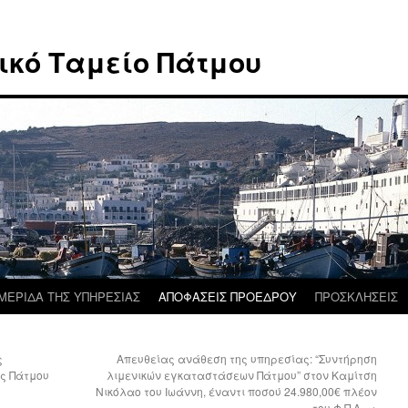
ικό Ταμείο Πάτμου
ΜΕΡΙΔΑ ΤΗΣ ΥΠΗΡΕΣΙΑΣ
ΑΠΟΦΑΣΕΙΣ ΠΡΟΕΔΡΟΥ
ΠΡΟΣΚΛΗΣΕΙΣ
ς
Απευθείας ανάθεση της υπηρεσίας: “Συντήρηση
ας Πάτμου
λιμενικών εγκαταστάσεων Πάτμου” στον Καμίτση
Νικόλαο του Ιωάννη, έναντι ποσού 24.980,00€ πλέον
του Φ.Π.Α.
→