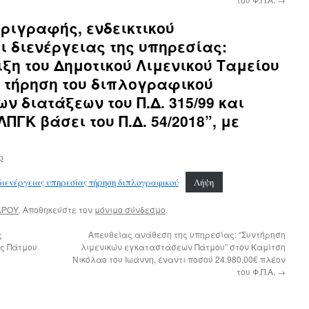
εριγραφής, ενδεικτικού
 διενέργειας της υπηρεσίας:
ιξη του Δημοτικού Λιμενικού Ταμείου
ή τήρηση του διπλογραφικού
ν διατάξεων του Π.Δ. 315/99 και
ΠΓΚ βάσει του Π.Δ. 54/2018”, με
ap
 διενέργειας υπηρεσίας τήρηση διπλογραφικού
Λήψη
ΔΡΟΥ
. Αποθηκεύστε τον
μόνιμο σύνδεσμο
.
ς
Απευθείας ανάθεση της υπηρεσίας: “Συντήρηση
ας Πάτμου
λιμενικών εγκαταστάσεων Πάτμου” στον Καμίτση
Νικόλαο του Ιωάννη, έναντι ποσού 24.980,00€ πλέον
του Φ.Π.Α.
→