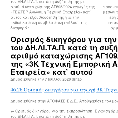
του ΔΗ.ΛΙ.ΤΑ.Π. κατά τη συζήτηση της με
αριθμό καταχώρισης ΑΓ595/2024 αγωγής της
προσωπι
«ΓΕΩΤΕΡ Ανώνυμη Τεχνική Εταιρεία» κατ’
μέσων τ
αυτού και εξουσιοδότησή της για την
εργα
ενδοδικαστική συμβιβαστική επίλυση της
αποκ
διαφοράς
αρμ
Ορισμός δικηγόρου για τη
του ΔΗ.ΛΙ.ΤΑ.Π. κατά τη συζ
αριθμό καταχώρισης ΑΓ109
της «3Κ Τεχνική Εμπορική 
Εταιρεία» κατ’ αυτού
Δημοσιεύθηκε την
7 Ιουλίου 2026
dilitap
46.26 Ορισμός δικηγόρου για αγωγή 3Κ Τεχνι
Δημοσιεύθηκε στην
ΑΠΟΦΑΣΕΙΣ Δ.Σ.
. Αποθηκεύστε τον
μό
←
Ορισμός δικηγόρου για την εκπροσώπηση
Έγκριση όρ
του ΔΗ.ΛΙ.ΤΑ.Π. κατά τη συζήτηση της με