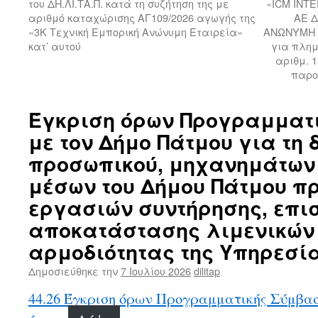
του ΔΗ.ΛΙ.ΤΑ.Π. κατά τη συζήτηση της με
«ICM INT
αριθμό καταχώρισης ΑΓ109/2026 αγωγής της
ΑΕ 
«3Κ Τεχνική Εμπορική Ανώνυμη Εταιρεία»
ΑΝΩΝΥΜΗ 
κατ’ αυτού
για πλημ
αριθμ. 1
παρο
Έγκριση όρων Προγραμματ
με τον Δήμο Πάτμου για τη 
προσωπικού, μηχανημάτων 
μέσων του Δήμου Πάτμου π
εργασιών συντήρησης, επι
αποκατάστασης λιμενικών
αρμοδιότητας της Υπηρεσί
Δημοσιεύθηκε την
7 Ιουλίου 2026
dilitap
44.26 Έγκριση όρων Προγραμματικής Σύμβασ