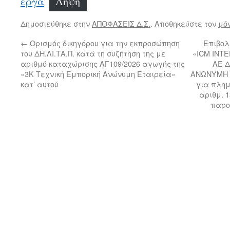
έργα
Λήψη
Δημοσιεύθηκε στην
ΑΠΟΦΑΣΕΙΣ Δ.Σ.
. Αποθηκεύστε τον
μό
←
Ορισμός δικηγόρου για την εκπροσώπηση
Επιβολ
του ΔΗ.ΛΙ.ΤΑ.Π. κατά τη συζήτηση της με
«ICM INT
αριθμό καταχώρισης ΑΓ109/2026 αγωγής της
ΑΕ 
«3Κ Τεχνική Εμπορική Ανώνυμη Εταιρεία»
ΑΝΩΝΥΜΗ 
κατ’ αυτού
για πλημ
αριθμ. 1
παρο