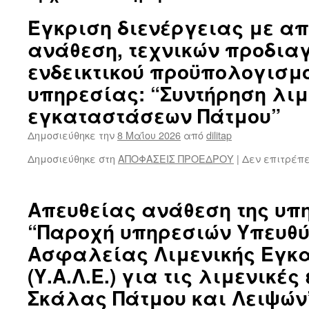
Έγκριση διενέργειας με α
ανάθεση, τεχνικών προδια
ενδεικτικού προϋπολογισμο
υπηρεσίας: “Συντήρηση λι
εγκαταστάσεων Πάτμου”
Δημοσιεύθηκε την
8 Μαΐου 2026
από
dilitap
Δημοσιεύθηκε στη
ΑΠΟΦΑΣΕΙΣ ΠΡΟΕΔΡΟΥ
|
Δεν επιτρέπ
Απευθείας ανάθεση της υπ
“Παροχή υπηρεσιών Υπευθ
Ασφαλείας Λιμενικής Εγκ
(Υ.Α.Λ.Ε.) για τις λιμενικέ
Σκάλας Πάτμου και Λειψών