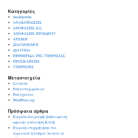
Kατηγορίες
uncategorian
ΑΝΑΚΟΙΝΩΣΕΙΣ
ΑΠΟΦΑΣΕΙΣ Δ.Σ.
ΑΠΟΦΑΣΕΙΣ ΠΡΟΕΔΡΟΥ
ΑΡΧΙΚΗ
ΔΙΑΓΩΝΙΣΜΟΙ
ΔΙΑΥΓΕΙΑ
ΕΦΗΜΕΡΙΔΑ ΤΗΣ ΥΠΗΡΕΣΙΑΣ
ΠΡΟΣΚΛΗΣΕΙΣ
ΥΠΗΡΕΣΙΕΣ
Μεταστοιχεία
Σύνδεση
Ροή καταχωρίσεων
Ροή σχολίων
WordPress.org
Πρόσφατα άρθρα
Έγκριση διαγραφής βεβαιωμένης
οφειλής από κλήση Κ.Ο.Κ.
Έγκριση επιχορήγησης του
Λιμενικού Σταθμού Λειψών σε