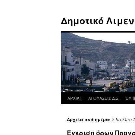
Μετάβαση
σε
Δημοτικό Λιμεν
περιεχόμενο
ΑΡΧΙΚΗ
ΑΠΟΦΑΣΕΙΣ Δ.Σ.
ΕΦΗ
7 Ιουλίου 
Αρχεία ανά ημέρα:
Έγκριση όρων Προγ