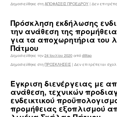
Δημοσιεύθηκε στη
ΑΠΟΦΑΣΕΙΣ ΠΡΟΕΔΡΟΥ
|
Δεν επιτρέπ
Πρόσκληση εκδήλωσης ενδ
την ανάθεση της προμήθει
για τα αποχωρητήρια του 
Πάτμου
Δημοσιεύθηκε την
24 Ιουλίου 2020
από
dilitap
Δημοσιεύθηκε στη
ΠΡΟΣΚΛΗΣΕΙΣ
|
Δεν επιτρέπεται σχολ
Έγκριση διενέργειας με α
ανάθεση, τεχνικών προδια
ενδεικτικού προϋπολογισμο
προμήθειας εξοπλισμού α
λιμένα Σκάλας Πάτμου